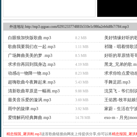
外连地址:http://mp3.qqpao.com/0291233774881b510e1c986a2eb6d8b7/784.mp3
白眼狼加快版歌曲.mp3
美好情缘好听的歌
8.2 MB
歌曲我要我们在一起.mp3
祁隆 - 唱着情歌流
1.11 MB
广场舞曲美美的梦 .mp3
好听的草原情哥哥.
8.5 MB
求求你再回到我身边.mp3
黑龙_兄弟的歌.m
4.19 MB
动感dj一物降一物.mp3
求求你给点爱动感
8.23 MB
超嗨歌曲今夜舞起来.mp3
手舞足蹈.mp3
5.43 MB
清新歌曲草原是一幅画.mp3
沈昊飞 - 爷们别说
9.88 MB
最美音乐爱的漩涡.mp3
王佑茜-牧羊姑娘要
3.69 MB
雨中的旋律.mp3
家蔚 - 生活在宁波
3.92 MB
爱情解药经典舞曲.mp3
exo-m - 月光(moon
14.78 MB
精忠报国_屠洪刚.mp3
这首歌曲链接由网友上传提供分享,你可以将
精忠报国_屠洪刚