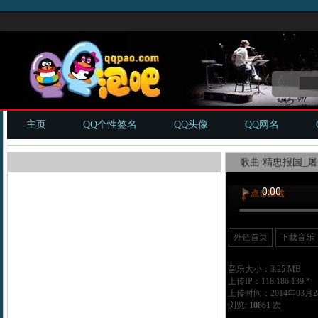
主页
QQ个性签名
QQ头像
QQ网名
歌曲:精忠报国_屠
外链首页
下载音乐
音乐大小：3.25 MB
上传IP：118.186.139.*
上传时间：2014年03月28
浏览:
10861
次