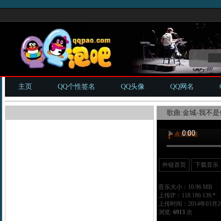
主页
QQ个性签名
QQ头像
QQ网名
歌曲:金城-我不是
外链首页
下载音乐
音乐大小：10.96 MB
上传IP：118.186.139.*
上传时间：2014年03月26
浏览:
6913
次