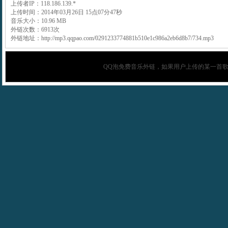
上传者IP：118.186.139.*
上传时间：2014年03月26日 15点07分47秒
音乐大小：10.96 MB
外链次数：6913次
外链地址：http://mp3.qqpao.com/0291233774881b510e1c986a2eb6d8b7/734.mp3
QQ泡
免费音乐外链，如果用户上传的某一首歌