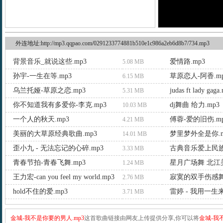
外连地址:http://mp3.qqpao.com/0291233774881b510e1c986a2eb6d8b7/734.mp3
背景音乐_就说这些.mp3
爱情路.mp3
5.08 MB
孙宇-一生在等.mp3
草原恋人-阿香.m
6.15 MB
乌兰托娅-草原之恋.mp3
judas ft lady gaga
5.31 MB
你不知道我有多爱你-李克.mp3
dj舞曲 给力.mp3
10.03 MB
一个人的秋天.mp3
傅蓉-爱的旧伤.m
4.21 MB
美丽的大草原经典歌曲.mp3
梦里梦外全是你.m
14.01 MB
歪小九 - 无法忘记的心碎.mp3
古典音乐爱上民族
3.33 MB
青春节拍-青春飞舞.mp3
星月广场舞 北江美 
1.24 MB
王力宏-can you feel my world.mp3
寂寞的双手伤感舞
2.76 MB
hold不住的爱.mp3
雷婷 - 我用一生来
3.71 MB
金城-我不是你要的男人.mp3
这首歌曲链接由网友上传提供分享,你可以将
金城-我