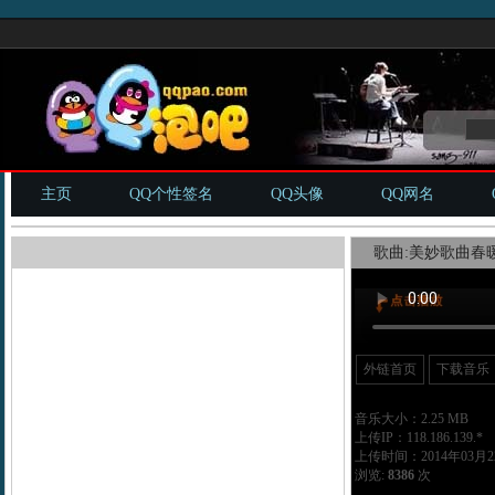
主页
QQ个性签名
QQ头像
QQ网名
歌曲:美妙歌曲春暖
外链首页
下载音乐
音乐大小：2.25 MB
上传IP：118.186.139.*
上传时间：2014年03月22
浏览:
8386
次