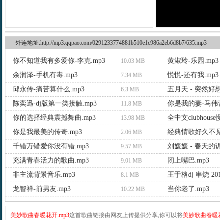
外连地址:http://mp3.qqpao.com/0291233774881b510e1c986a2eb6d8b7/635.mp3
你不知道我有多爱你-李克.mp3
黄淑玲-乐园.mp3
10.03 MB
余润泽-手机有毒.mp3
悦悦-还有我.mp3
7.34 MB
邱永传-痛苦算什么.mp3
五月天 - 突然好想
6.3 MB
陈奕迅-dj版第一类接触.mp3
你是我的妻-马伟营
11.8 MB
你的选择经典震撼舞曲.mp3
全中文clubhous
13.98 MB
你是我最美的传奇.mp3
经典情歌好久不见.
2.06 MB
千错万错爱你没有错.mp3
刘媛媛 - 春天的诉
9.57 MB
充满青春活力的歌曲.mp3
闭上嘴巴.mp3
9.01 MB
非主流背景音乐.mp3
8.1 MB
龙智祥-前男友.mp3
当你老了.mp3
10.22 MB
美妙歌曲春暖花开.mp3
这首歌曲链接由网友上传提供分享,你可以将
美妙歌曲春暖花