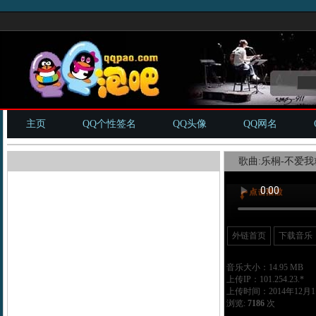
主页
QQ个性签名
QQ头像
QQ网名
歌曲:乐桐-不爱我
外链首页
下载音乐
音乐大小：14.95 MB
上传IP：101.254.23.*
上传时间：2014年12月11
浏览:
7186
次