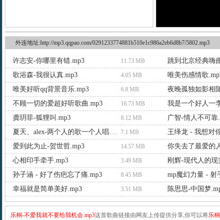
外连地址:http://mp3.qqpao.com/0291233774881b510e1c986a2eb6d8b7/5802.mp3
许志安-你哪里有错.mp3
跳到北京经典嗨曲.
11.73 MB
歌浴森-我很认真.mp3
唯美伤感情歌.mp
4.05 MB
唯美好听qq背景音乐.mp3
夜晚孤独如影相随.
6.8 MB
不顾一切的爱超好听歌曲.mp3
我是一个好人一李
16.73 MB
龚玥菲-狐狸叫.mp3
广智-情人不可靠.
8.12 MB
王绎龙 - 我想对你说
夏天、alex-两个人的歌一个人唱.mp3
7.1 MB
爱到此为止-贺世哲.mp3
你失去了最爱的人.
14.57 MB
心相印手牵手.mp3
刚辉-现代人的现实
3.49 MB
孙子涵 - 好了伤疤忘了痛.mp3
mp魔幻力量 - 射手
8.45 MB
幸福就是简单美好.mp3
陈思思-中国梦.m
3.51 MB
乐桐-不爱我就不要给我机会.mp3
这首歌曲链接由网友上传提供分享,你可以将
乐桐