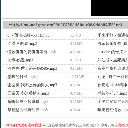
外连地址:http://mp3.qqpao.com/0291233774881b510e1c986a2eb6d8b7/5562.mp3
dj - 预谋-dj版-qq(1).mp3
乐来乐好 - 相遇在
5.3 MB
冷漠-相思语.mp3
汽车音乐制作_真的
9.81 MB
情歌傻傻的爱傻傻等待.mp3
lost one 的号哭.m
4.89 MB
龙帝-伤透.mp3
刘佳成 - 生死离别
8.3 MB
河静静-世上还是妈妈好.mp3
寂寞的夜和谁说话.
9.86 MB
愚昧的付出.mp3
动感dj舞曲一路翱
12.75 MB
谢世超-我不是你的男人.mp3
孙晓雨-中华精神.
4.55 MB
五毒天书-沧桑情人.mp3
尚芸菲-忘了.mp3
8.04 MB
超嗨歌曲一起跳舞.mp3
千里共良宵的开场
3.25 MB
祭墓悲曲经典韵律.mp3
唯美粉红情歌.mp
4.01 MB
冷漠-好久没有这样爱过.mp3
这首歌曲链接由网友上传提供分享,你可以将
冷漠-好