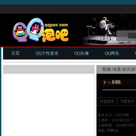
主页
QQ个性签名
QQ头像
QQ网名
歌曲:冷漠-好久没
外链首页
下载音乐
音乐大小：4.05 MB
上传IP：124.166.231.*
上传时间：2014年10月18
浏览:
7749
次