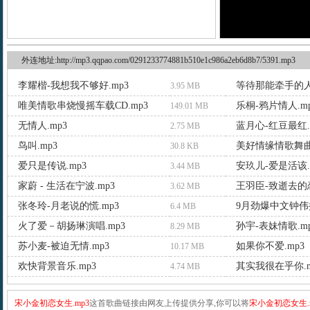
外连地址:http://mp3.qqpao.com/0291233774881b510e1c986a2eb6d8b7/5391.mp3
李耀楷-我想我不够好.mp3
等待那能牵手的人.
3.95 MB
唯美情歌串烧慢摇车载CD.mp3
乐桐-鸦片情人.m
149.01 MB
无情人.mp3
蓝月心-红豆最红.
2.75 MB
鸟叫.mp3
美好情缘情歌舞曲.
30.8 KB
爱只是传说.mp3
安玖儿-爱是活该.
3.44 MB
家蔚 - 生活在宁波.mp3
王羽臣-致逝去的恋
3.62 MB
张冬玲-月老说的慌.mp3
9月劲爆中文钟伟振
6.4 MB
火了爱－胡扬琳演唱.mp3
孙宇-表妹情歌.m
8.29 MB
苏小麦-被迫无情.mp3
如果你不爱.mp3
10.17 MB
欢快背景音乐.mp3
其实我很在乎你.m
4.74 MB
宋小金初恋女生.mp3
这首歌曲链接由网友上传提供分享,你可以将
宋小金初恋女生.