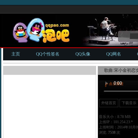
主页
QQ个性签名
QQ头像
QQ网名
歌曲:宋小金初恋女
外链首页
下载音乐
音乐大小：8.78 MB
上传IP：101.254.23.*
上传时间：2014年10月09
浏览:
7538
次