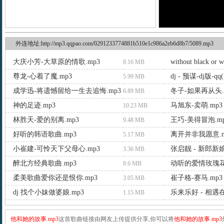
外连地址:http://mp3.qqpao.com/0291233774881b510e1c986a2eb6d8b7/5089.mp3
大庆小芳-大草原的情歌.mp3
without black or 
8.16 MB
尊龙-心着了魔.mp3
dj - 预谋-dj版-qq(
5.99 MB
成学迅-将遗憾留给一生去追悔.mp3
冬子-如果再从头.
6.89 MB
神的足迹.mp3
马旭东-卖萌.mp3
10.23 MB
林胜天-爱的别离.mp3
王巧-美得冒泡.m
9.48 MB
好听的韩语歌曲.mp3
离开并非我愿意.m
5.17 MB
小崔建-可怜天下父母心.mp3
张启靓 - 新郎新娘
3.36 MB
醉北方经典歌曲.mp3
动听的爱情玫瑰花.
8.6 MB
柔美歌曲爱你还是恨你.mp3
崔子格-赛马.mp3
3.05 MB
dj 找个小妹做婆娘.mp3
乐来乐好 - 相遇在
1.15 MB
他和她的故事.mp3
这首歌曲链接由网友上传提供分享,你可以将
他和她的故事.mp3