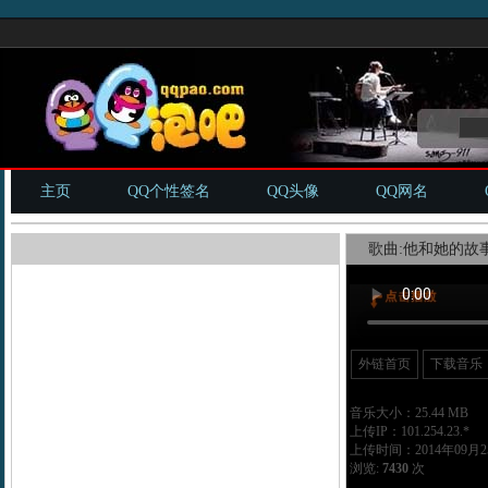
主页
QQ个性签名
QQ头像
QQ网名
歌曲:他和她的故事
外链首页
下载音乐
音乐大小：25.44 MB
上传IP：101.254.23.*
上传时间：2014年09月25
浏览:
7430
次