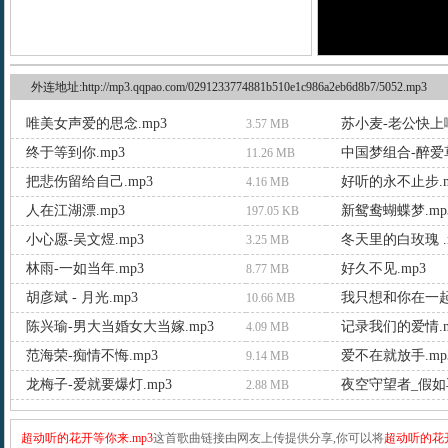
外连地址:http://mp3.qqpao.com/0291233774881b510e1c986a2eb6d8b7/5052.mp3
唯美女声爱的思念.mp3
苏小麦-老公快上啊
3.57 MB
终于等到你.mp3
中国梦组合-醉爱草
11.26 MB
把悲伤留给自己.mp3
好听的永不止步.m
4.16 MB
人在江湖漂.mp3
新鸳鸯蝴蝶梦.mp
197.05 KB
小心愿-吴文煜.mp3
冬天里的白玫瑰 .
3.25 MB
林雨-一如当年.mp3
好久不见.mp3
8.77 MB
胡彦斌 - 月光.mp3
我只想和你在一起d
10.66 MB
陈兴瑜-男大当婚女大当嫁.mp3
记录我们的爱情.m
4.09 MB
范海荣-痴情不悔.mp3
爱不在就放手.mp
9.14 MB
龙梅子-爱就要爆灯.mp3
夜空守望者_假如
2.88 MB
超动听的花开等你来.mp3
这首歌曲链接由网友上传提供分享,你可以将
超动听的花开