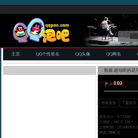
主页
QQ个性签名
QQ头像
QQ网名
歌曲:超动听的花开
外链首页
下载音乐
音乐大小：8.73 MB
上传IP：106.37.236.*
上传时间：2014年09月24
浏览:
7036
次