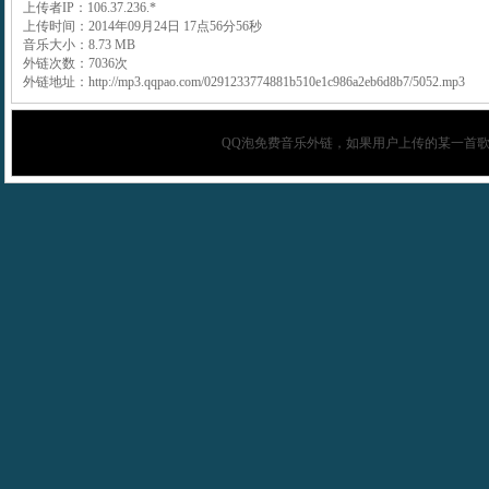
上传者IP：106.37.236.*
上传时间：2014年09月24日 17点56分56秒
音乐大小：8.73 MB
外链次数：7036次
外链地址：http://mp3.qqpao.com/0291233774881b510e1c986a2eb6d8b7/5052.mp3
QQ泡
免费音乐外链，如果用户上传的某一首歌