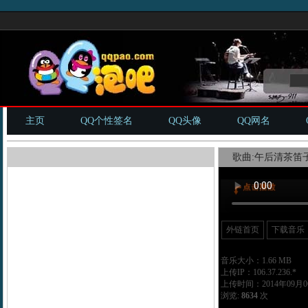
主页
QQ个性签名
QQ头像
QQ网名
歌曲:午后清茶笛子
外链首页
下载音乐
音乐大小：1.66 MB
上传IP：106.37.236.*
上传时间：2014年09月06
浏览:
8634
次