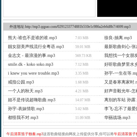
外连地址:http://mp3.qqpao.com/0291233774881b510e1c986a2eb6d8b7/4699.mp3
熊大-谁也不是谁的谁.mp3
徐良-抽离.mp3
7.03 MB
靓女甜美声线流行全粤语.mp3
最新歌曲剑心-张杰
59.01 MB
金志文 - 最浪漫的事.mp3
我想找一个女朋友.
569.73 KB
smile.dk - koko soko.mp3
好听歌曲梦里水乡.
7.12 MB
i knew you were trouble.mp3
孙宇-一生在等.m
3.35 MB
戒指公园.mp3
又是春寒离家时.m
1.68 MB
一个人的秋天.mp3
好声音毅光年-怎样
4.21 MB
姐不是传说超嗨歌曲.mp3
离别的车站 孙露.
14.07 MB
孙宇-表妹情歌.mp3
李飞-忘不了最爱的
5.02 MB
都怪我不对.mp3
华丽战场.mp3
11.09 MB
午后清茶笛子独奏.mp3
这首歌曲链接由网友上传提供分享,你可以将
午后清茶笛子独