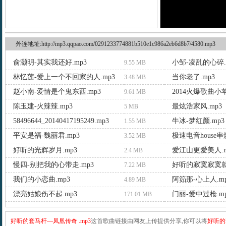
外连地址:http://mp3.qqpao.com/0291233774881b510e1c986a2eb6d8b7/4580.mp3
俞灏明-其实我还好.mp3
小邹-凌乱的心碎.
9.55 MB
林忆莲-爱上一个不回家的人.mp3
当你老了.mp3
3.48 MB
赵小南-爱情是个鬼东西.mp3
2014火爆歌曲小苹
9.61 MB
陈玉建-火辣辣.mp3
最炫浩家风.mp3
5 MB
58496644_20140417195249.mp3
牛冰-梦红颜.mp3
1.55 MB
平安是福-魏丽君.mp3
极速电音house串
3.52 MB
好听的光辉岁月.mp3
爱江山更爱美人.m
2.4 MB
慢四-别把我的心带走.mp3
好听的寂寞寂寞就
7.22 MB
我们的小恋曲.mp3
阿筎那-心上人.m
4.89 MB
漂亮姑娘伤不起.mp3
门丽-爱中过枪.m
171.01 MB
好听的套马杆—凤凰传奇 .mp3
这首歌曲链接由网友上传提供分享,你可以将
好听的