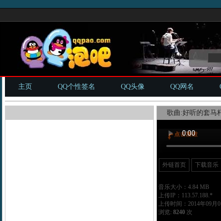
主页
QQ个性签名
QQ头像
QQ网名
歌曲:好听的套马杆
外链首页
下载音乐
音乐大小：4.84 MB
上传IP：113.57.188.*
上传时间：2014年09月01
浏览:
8240
次