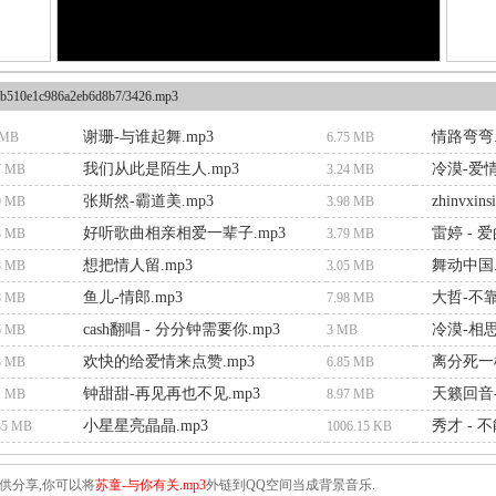
b510e1c986a2eb6d8b7/3426.mp3
谢珊-与谁起舞.mp3
情路弯弯.
 MB
6.75 MB
我们从此是陌生人.mp3
冷漠-爱情2
7 MB
3.24 MB
张斯然-霸道美.mp3
zhinvxins
9 MB
3.98 MB
好听歌曲相亲相爱一辈子.mp3
雷婷 - 
3 MB
3.79 MB
想把情人留.mp3
舞动中国.
8 MB
3.05 MB
鱼儿-情郎.mp3
大哲-不靠
8 MB
7.98 MB
cash翻唱 - 分分钟需要你.mp3
冷漠-相思
6 MB
3 MB
欢快的给爱情来点赞.mp3
离分死一
3 MB
6.85 MB
钟甜甜-再见再也不见.mp3
1 MB
8.97 MB
小星星亮晶晶.mp3
秀才 - 
35 MB
1006.15 KB
供分享,你可以将
苏童-与你有关.mp3
外链到QQ空间当成背景音乐.