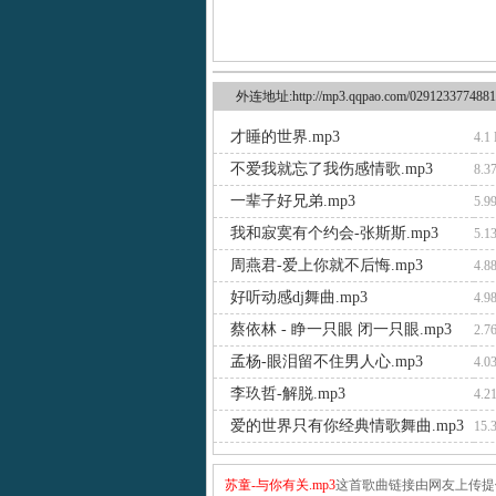
外连地址:http://mp3.qqpao.com/0291233774881
才睡的世界.mp3
4.1
不爱我就忘了我伤感情歌.mp3
8.3
一辈子好兄弟.mp3
5.9
我和寂寞有个约会-张斯斯.mp3
5.1
周燕君-爱上你就不后悔.mp3
4.8
好听动感dj舞曲.mp3
4.9
蔡依林 - 睁一只眼 闭一只眼.mp3
2.7
孟杨-眼泪留不住男人心.mp3
4.0
李玖哲-解脱.mp3
4.2
爱的世界只有你经典情歌舞曲.mp3
15.
苏童-与你有关.mp3
这首歌曲链接由网友上传提