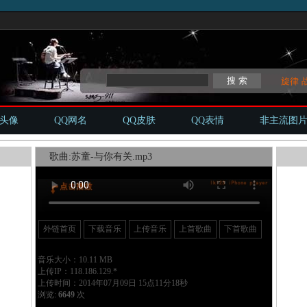
旋律
Q头像
QQ网名
QQ皮肤
QQ表情
非主流图
歌曲:苏童-与你有关.mp3
外链首页
下载音乐
上传音乐
上首歌曲
下首歌曲
音乐大小：10.11 MB
上传IP：118.186.129.*
上传时间：2014年07月09日 15点11分18秒
浏览:
6649
次