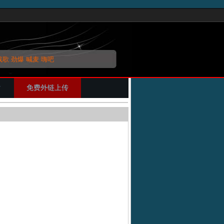
战歌
劲爆
喊麦
嗨吧
片
免费外链上传