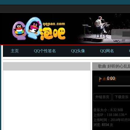
主页
QQ个性签名
QQ头像
QQ网名
歌曲:好听的心乱乱
外链首页
下载音乐
音乐大小：8.32 MB
上传IP：118.186.139.*
上传时间：2014年03月07
浏览:
8354
次