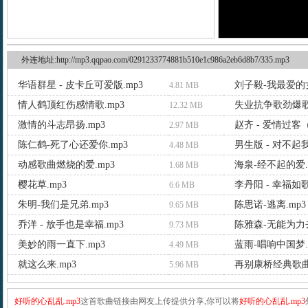
外连地址:http://mp3.qqpao.com/0291233774881b510e1c986a2eb6d8b7/335.mp3
华语群星 - 皮卡丘可爱版.mp3
刘子毅-我最爱的女人
4.81 MB
情人鹤顶红伤感情歌.mp3
失业抗争歌劲爆歌
12.32 MB
激情的斗志昂扬.mp3
赵齐 - 爱情过客
2.97 MB
陈仁鹤-死了心还爱你.mp3
男生版 - 对不起我
4.48 MB
动感歌曲燃烧的爱.mp3
海泉-经不起的爱.
1.68 MB
樱花草.mp3
李丹阳 - 幸福如歌
6.6 MB
朱明-我们是兄弟.mp3
陈思诺-逃离.mp3
9.65 MB
乔洋 - 放手也是幸福.mp3
陈雅森-无能为力去
9.73 MB
美妙的雨一直下.mp3
蓝雨-唱响中国梦.
4.49 MB
就这么来.mp3
再别康桥经典歌曲.
5.96 MB
好听的心乱乱.mp3
这首歌曲链接由网友上传提供分享,你可以将
好听的心乱乱.mp3