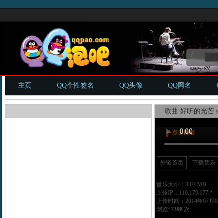
主页
QQ个性签名
QQ头像
QQ网名
歌曲:好听的光芒.m
外链首页
下载音乐
音乐大小：3.03 MB
上传IP：110.179.177.*
上传时间：2014年07月01
浏览:
7398
次