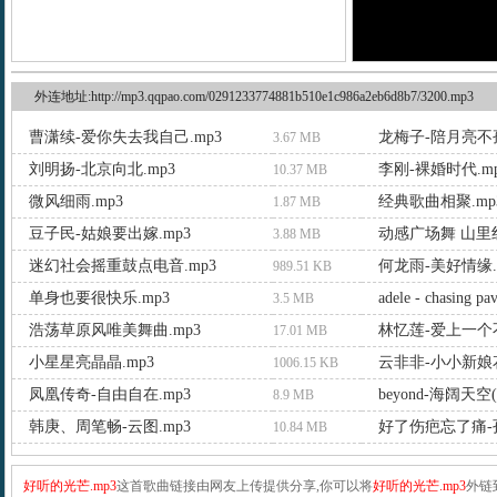
外连地址:http://mp3.qqpao.com/0291233774881b510e1c986a2eb6d8b7/3200.mp3
曹潇续-爱你失去我自己.mp3
龙梅子-陪月亮不孤
3.67 MB
刘明扬-北京向北.mp3
李刚-裸婚时代.m
10.37 MB
微风细雨.mp3
经典歌曲相聚.mp
1.87 MB
豆子民-姑娘要出嫁.mp3
动感广场舞 山里红
3.88 MB
迷幻社会摇重鼓点电音.mp3
何龙雨-美好情缘.
989.51 KB
单身也要很快乐.mp3
adele - chasing p
3.5 MB
浩荡草原风唯美舞曲.mp3
林忆莲-爱上一个不
17.01 MB
小星星亮晶晶.mp3
云非非-小小新娘花
1006.15 KB
凤凰传奇-自由自在.mp3
beyond-海阔天空(
8.9 MB
韩庚、周笔畅-云图.mp3
好了伤疤忘了痛-孙
10.84 MB
好听的光芒.mp3
这首歌曲链接由网友上传提供分享,你可以将
好听的光芒.mp3
外链