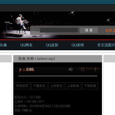
旋律
Q头像
QQ网名
QQ皮肤
QQ表情
非主流图
歌曲:朱桦-i believe.mp3
外链首页
下载音乐
上传音乐
上首歌曲
下首歌曲
音乐大小：12.1 MB
上传IP：118.186.129.*
上传时间：2014年06月30日 17点22分28秒
浏览:
7189
次