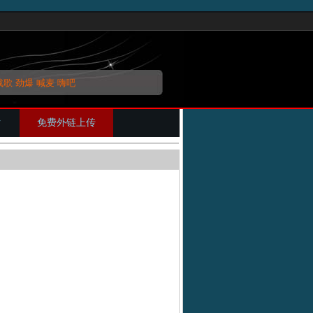
战歌
劲爆
喊麦
嗨吧
片
免费外链上传