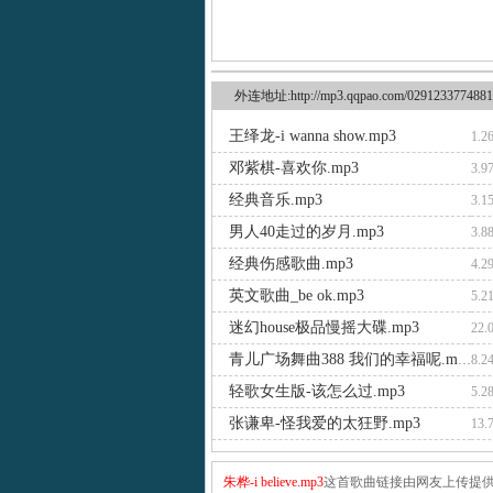
外连地址:http://mp3.qqpao.com/0291233774881
王绎龙-i wanna show.mp3
1.2
邓紫棋-喜欢你.mp3
3.9
经典音乐.mp3
3.1
男人40走过的岁月.mp3
3.8
经典伤感歌曲.mp3
4.2
英文歌曲_be ok.mp3
5.2
迷幻house极品慢摇大碟.mp3
22.
青儿广场舞曲388 我们的幸福呢.mp3
8.2
轻歌女生版-该怎么过.mp3
5.2
张谦卑-怪我爱的太狂野.mp3
13.
朱桦-i believe.mp3
这首歌曲链接由网友上传提供