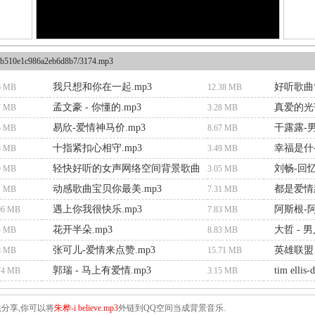
b510e1c986a2eb6d8b7/3174.mp3
我只想和你在一起.mp3
好听歌曲
6 MB
12.38 MB
孟文豪 - 你懂的.mp3
真爱的光
7 MB
3.28 MB
易欣-爱情神马价.mp3
干露露-男
5 MB
8.67 MB
十指紧扣心相守.mp3
幸福是什么
8 MB
3.49 MB
轻快好听的女声网络空间背景歌曲
刘畅-回忆
9 MB
3.05 MB
动感歌曲宝贝你最美.mp3
都是爱情惹
1 MB
7.31 MB
遇上你我很快乐.mp3
阿斯根-阿
06 MB
7.83 MB
花开半朵.mp3
大哲 - 
4 MB
8.83 MB
张可儿-爱情来点赞.mp3
英雄联盟 
8 MB
15.71 MB
郭瑞 - 马上有爱情.mp3
tim ellis
74 MB
3.15 MB
分享,你可以将
朱桦-i believe.mp3
外链到QQ空间当成背景音乐.