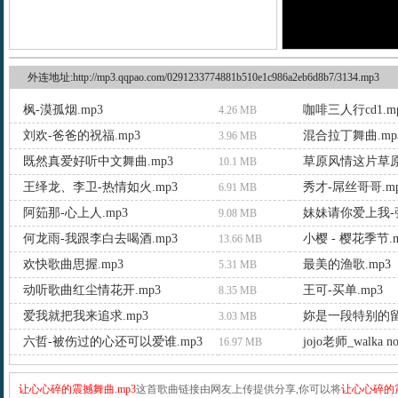
外连地址:http://mp3.qqpao.com/0291233774881b510e1c986a2eb6d8b7/3134.mp3
枫-漠孤烟.mp3
咖啡三人行cd1.m
4.26 MB
刘欢-爸爸的祝福.mp3
混合拉丁舞曲.mp
3.96 MB
既然真爱好听中文舞曲.mp3
草原风情这片草原.
10.1 MB
王绎龙、李卫-热情如火.mp3
秀才-屌丝哥哥.m
6.91 MB
阿筎那-心上人.mp3
妹妹请你爱上我-张
9.08 MB
何龙雨-我跟李白去喝酒.mp3
小樱 - 樱花季节.m
13.66 MB
欢快歌曲思握.mp3
最美的渔歌.mp3
5.31 MB
动听歌曲红尘情花开.mp3
王可-买单.mp3
8.35 MB
爱我就把我来追求.mp3
妳是一段特别的留
3.03 MB
六哲-被伤过的心还可以爱谁.mp3
jojo老师_walka not
16.97 MB
让心心碎的震撼舞曲.mp3
这首歌曲链接由网友上传提供分享,你可以将
让心心碎的震