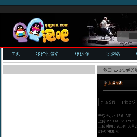
主页
QQ个性签名
QQ头像
QQ网名
歌曲:让心心碎的震
外链首页
下载音乐
音乐大小：15.61 MB
上传IP：118.186.129.*
上传时间：2014年06月28
浏览:
7831
次