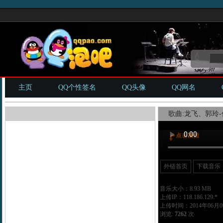
主页
QQ个性签名
QQ头像
QQ网名
歌曲:龙飞、郭玲-
外链首页
下载音乐
音乐大小：8.93 MB
上传IP：118.186.129.*
上传时间：2014年06月09
浏览:
7262
次