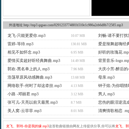
外连地址:http://mp3.qqpao.com/0291233774881b510e1c986a2eb6d8b7/2585.mp3
龙飞-只能更爱你.mp3
刘畅-请不要打扰我
10.07 MB
雷婷-等待.mp3
爱是辣舞超嗨经典
130.81 MB
相见不如怀念.mp3
好听的玫瑰花.mp
6.95 MB
爱情买卖超好听经典舞曲.mp3
背景音乐-logo.mp
14.49 MB
郭欢-黑名单上的人.mp3
大庆小芳-醉后的心
7.96 MB
浩荡草原风动感舞曲.mp3
母亲.mp3
13.68 MB
网络歌手-何时了却这牵挂.mp3
钟子炫-为你唱情歌
4.13 MB
小路 -邓丽君.mp3
男人.mp3
3.12 MB
张可儿-天亮以前天最黑.mp3
悲伤的眼泪逆流成
8.7 MB
美人窝-云菲菲.mp3
清爽情歌相恋 .mp
8.01 MB
龙飞、郭玲-你是我的缘.mp3
这首歌曲链接由网友上传提供分享,你可以将
龙飞、郭