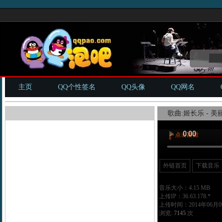
主页
QQ个性签名
QQ头像
QQ网名
歌曲:姬长乐 - 美
外链首页
下载音乐
音乐大小：4.15 MB
上传IP：36.63.178.*
上传时间：2014年06月09
浏览:
7145
次