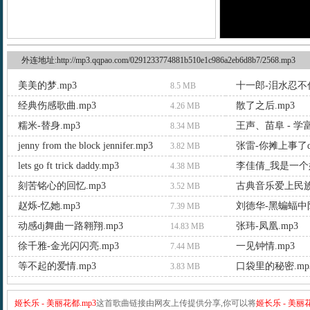
外连地址:http://mp3.qqpao.com/0291233774881b510e1c986a2eb6d8b7/2568.mp3
美美的梦.mp3
十一郎-泪水忍不住
8.5 MB
经典伤感歌曲.mp3
散了之后.mp3
4.26 MB
糯米-替身.mp3
王声、苗阜 - 学富
8.34 MB
jenny from the block jennifer.mp3
张雷-你摊上事了dj
3.82 MB
lets go ft trick daddy.mp3
李佳倩_我是一个好
4.38 MB
刻苦铭心的回忆.mp3
古典音乐爱上民族
3.52 MB
赵烁-忆她.mp3
刘德华-黑蝙蝠中队
7.39 MB
动感dj舞曲一路翱翔.mp3
张玮-凤凰.mp3
14.83 MB
徐千雅-金光闪闪亮.mp3
一见钟情.mp3
7.44 MB
等不起的爱情.mp3
口袋里的秘密.mp
3.83 MB
姬长乐 - 美丽花都.mp3
这首歌曲链接由网友上传提供分享,你可以将
姬长乐 - 美丽花