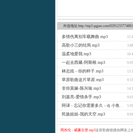
外连地址:http://mp3.qqpao.com/0291233774881
多情伤离别车载舞曲.mp3
12.
高歌小三的结局.mp3
3.8
温柔地爱我.mp3
10.
一起去西藏-阿斯根.mp3
9.0
林志炫 - 你的样子.mp3
13.
草原歌曲这片草原.mp3
9.5
非你莫嫁-陈兴瑜.mp3
14.
刘嘉亮-爱情杀手.mp3
9.6
阿译 - 忘记你需要多久 - dj 小鱼儿 extended mix.mp3
5.9
民族娃娃-我的天空.mp3
8.8
周杰伦 - 威廉古堡.mp3
这首歌曲链接由网友上