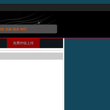
战歌
劲爆
喊麦
嗨吧
片
免费外链上传