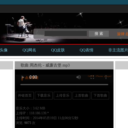
旋律
Q头像
QQ网名
QQ皮肤
QQ表情
非主流图
歌曲:周杰伦 - 威廉古堡.mp3
外链首页
下载音乐
上传音乐
上首歌曲
下首歌曲
音乐大小：3.62 MB
上传IP：118.186.139.*
上传时间：2014年05月19日 11点06分52秒
浏览:
9075
次