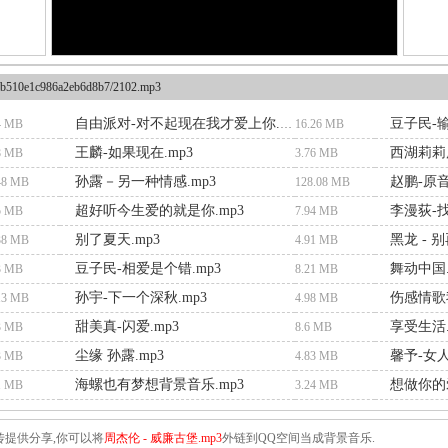
b510e1c986a2eb6d8b7/2102.mp3
豆子民-输
4 MB
自由派对-对不起现在我才爱上你.mp3
16.26 MB
王麟-如果现在.mp3
西湖莉莉
8 MB
3.76 MB
孙露－另一种情感.mp3
赵鹏-原音
48 MB
128.08 MB
超好听今生爱的就是你.mp3
李漫荻-找
5 MB
7.94 MB
别了夏天.mp3
黑龙 - 
38 MB
4.91 MB
豆子民-相爱是个错.mp3
舞动中国.
3 MB
8.21 MB
孙宇-下一个深秋.mp3
伤感情歌
13 MB
4.98 MB
甜美真-闪爱.mp3
享受生活.
3 MB
8.6 MB
尘缘 孙露.mp3
馨予-女人
3 MB
4.83 MB
海螺也有梦想背景音乐.mp3
想做你的爱
1 MB
3.24 MB
传提供分享,你可以将
周杰伦 - 威廉古堡.mp3
外链到QQ空间当成背景音乐.