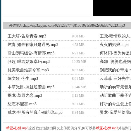
外连地址:http://mp3.qqpao.com/0291233774881b510e1c986a2eb6d8b7/2023.mp3
王大培-告别青春.mp3
王觉-唱情歌的人.
9.08 MB
炫青 如果有缘只是遇见.mp3
火火的姑娘.mp3
4.58 MB
雪山朗玛组合-有情郎.mp3
何沐阳-因为你是蓝
6.91 MB
张超-唱给姑娘卓玛.mp3
高娜 -婆婆也是妈.
10.25 MB
优美歌曲难忘今宵.mp3
别把我的心带走.m
8.67 MB
陈文娅-今生.mp3
云菲菲-三好先生.
8.91 MB
本草光目-屌丝逆袭曲.mp3
动听的qq背景音乐
10.46 MB
探戈-草原之恋.mp3
动听歌曲下辈子遇
3.15 MB
想忘不能忘.mp3
好听的今生爱上你.
9.81 MB
威龙-把所有的真心都给你.mp3
昊龙-亲爱的给我点
8.34 MB
希亚-心醉.mp3
这首歌曲链接由网友上传提供分享,你可以将
希亚-心醉.mp3
外链到Q