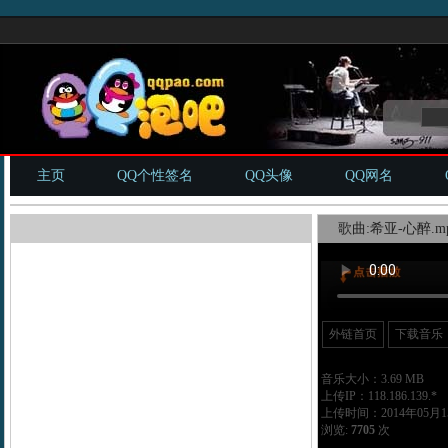
主页
QQ个性签名
QQ头像
QQ网名
歌曲:希亚-心醉.m
外链首页
下载音乐
音乐大小：3.69 MB
上传IP：118.186.139.*
上传时间：2014年05月15
浏览:
7705
次