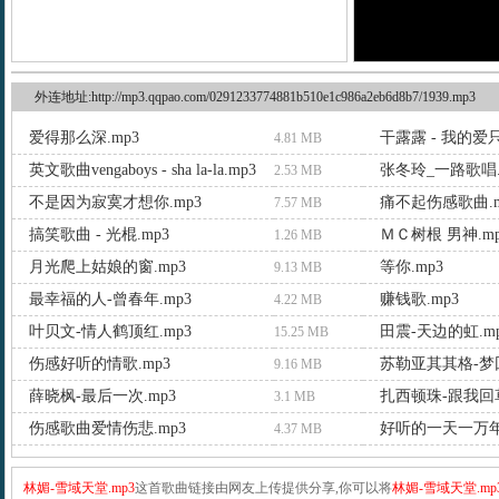
外连地址:http://mp3.qqpao.com/0291233774881b510e1c986a2eb6d8b7/1939.mp3
爱得那么深.mp3
干露露 - 我的爱
4.81 MB
英文歌曲vengaboys - sha la-la.mp3
张冬玲_一路歌唱.
2.53 MB
不是因为寂寞才想你.mp3
痛不起伤感歌曲.m
7.57 MB
搞笑歌曲 - 光棍.mp3
ＭＣ树根 男神.mp
1.26 MB
月光爬上姑娘的窗.mp3
等你.mp3
9.13 MB
最幸福的人-曾春年.mp3
赚钱歌.mp3
4.22 MB
叶贝文-情人鹤顶红.mp3
田震-天边的虹.m
15.25 MB
伤感好听的情歌.mp3
苏勒亚其其格-梦回
9.16 MB
薛晓枫-最后一次.mp3
扎西顿珠-跟我回草
3.1 MB
伤感歌曲爱情伤悲.mp3
好听的一天一万年.
4.37 MB
林媚-雪域天堂.mp3
这首歌曲链接由网友上传提供分享,你可以将
林媚-雪域天堂.mp