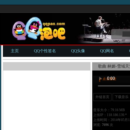
主页
QQ个性签名
QQ头像
QQ网名
歌曲:林媚-雪域天堂
外链首页
下载音乐
音乐大小：79.16 MB
上传IP：118.186.139.*
上传时间：2014年05月13
浏览:
7696
次